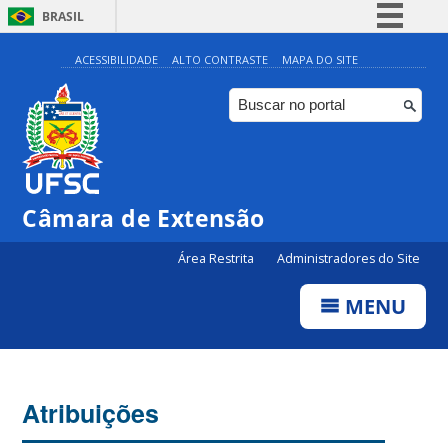
BRASIL
Simplifique!
ACESSIBILIDADE
ALTO CONTRASTE
MAPA DO SITE
Comunica BR
Participe
Acesso à informação
Legislação
Câmara de Extensão
Canais
Área Restrita
Administradores do Site
MENU
Atribuições